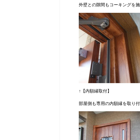
外壁との隙間もコーキングを施
↑【内額縁取付】
部屋側も専用の内額縁を取り付