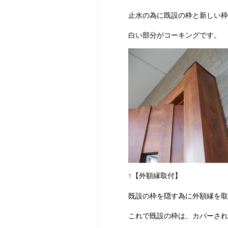
止水の為に既設の枠と新しい枠
白い部分がコーキングです。
↑【外額縁取付】
既設の枠を隠す為に外額縁を取
これで既設の枠は、カバーされ